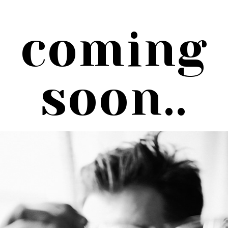
Przejdź
do
treści
coming
soon..